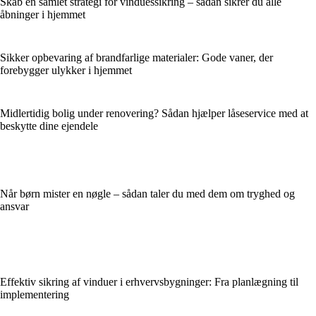
Skab en samlet strategi for vinduessikring – sådan sikrer du alle
åbninger i hjemmet
Sikker opbevaring af brandfarlige materialer: Gode vaner, der
forebygger ulykker i hjemmet
Midlertidig bolig under renovering? Sådan hjælper låseservice med at
beskytte dine ejendele
Når børn mister en nøgle – sådan taler du med dem om tryghed og
ansvar
Effektiv sikring af vinduer i erhvervsbygninger: Fra planlægning til
implementering