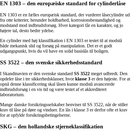
EN 1303 – den europæiske standard for cylinderlåse
EN 1303 er en fælles europæisk standard, der vurderer låsecylindre ud
fra otte kriterier, herunder holdbarhed, korrosionsbestandighed og
modstand mod indbrudsforsøg. Hver kategori får en karakter, og jo
højere tal, desto bedre ydelse.
En cylinder med høj klassifikation i EN 1303 er testet til at modstå
både mekanisk slid og forsøg på manipulation. Det er et godt
udgangspunkt, hvis du vil have en solid basislås til boligen.
SS 3522 – den svenske sikkerhedsstandard
I Skandinavien er den svenske standard
SS 3522
meget udbredt. Den
opdeler låse i tre sikkerhedsklasser, hvor
klasse 3
er den højeste. For at
opnå denne klassificering skal låsen kunne modstå avancerede
indbrudsforsøg i en vis tid og være testet af et akkrediteret
laboratorium.
Mange danske forsikringsselskaber henviser til SS 3522, når de stiller
krav til låse på døre og vinduer. En lås i klasse 3 er derfor ofte et krav
for at opfylde forsikringsbetingelserne.
SKG – den hollandske stjerneklassifikation