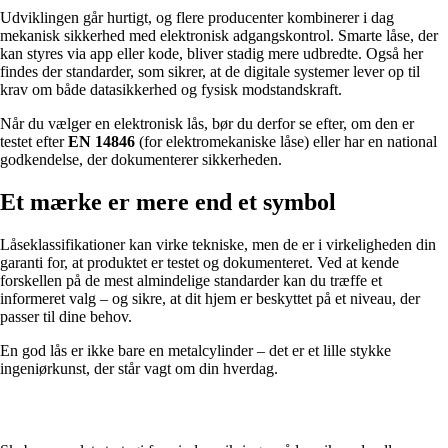
Udviklingen går hurtigt, og flere producenter kombinerer i dag
mekanisk sikkerhed med elektronisk adgangskontrol. Smarte låse, der
kan styres via app eller kode, bliver stadig mere udbredte. Også her
findes der standarder, som sikrer, at de digitale systemer lever op til
krav om både datasikkerhed og fysisk modstandskraft.
Når du vælger en elektronisk lås, bør du derfor se efter, om den er
testet efter
EN 14846
(for elektromekaniske låse) eller har en national
godkendelse, der dokumenterer sikkerheden.
Et mærke er mere end et symbol
Låseklassifikationer kan virke tekniske, men de er i virkeligheden din
garanti for, at produktet er testet og dokumenteret. Ved at kende
forskellen på de mest almindelige standarder kan du træffe et
informeret valg – og sikre, at dit hjem er beskyttet på et niveau, der
passer til dine behov.
En god lås er ikke bare en metalcylinder – det er et lille stykke
ingeniørkunst, der står vagt om din hverdag.