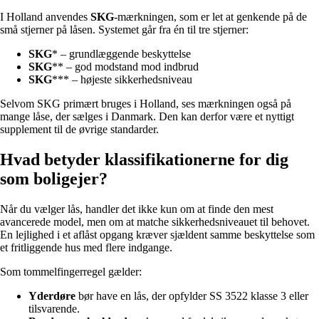
I Holland anvendes
SKG
-mærkningen, som er let at genkende på de
små stjerner på låsen. Systemet går fra én til tre stjerner:
SKG
* – grundlæggende beskyttelse
SKG
** – god modstand mod indbrud
SKG
*** – højeste sikkerhedsniveau
Selvom SKG primært bruges i Holland, ses mærkningen også på
mange låse, der sælges i Danmark. Den kan derfor være et nyttigt
supplement til de øvrige standarder.
Hvad betyder klassifikationerne for dig
som boligejer?
Når du vælger lås, handler det ikke kun om at finde den mest
avancerede model, men om at matche sikkerhedsniveauet til behovet.
En lejlighed i et aflåst opgang kræver sjældent samme beskyttelse som
et fritliggende hus med flere indgange.
Som tommelfingerregel gælder:
Yderdøre
bør have en lås, der opfylder SS 3522 klasse 3 eller
tilsvarende.