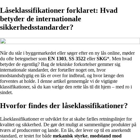
Låseklassifikationer forklaret: Hvad
betyder de internationale
sikkerhedsstandarder?
Når du står i byggemarkedet eller søger efter en ny lås online, møder
du ofte betegnelser som
EN 1303
,
SS 3522
eller
SKG
*. Men hvad
betyder de egentlig? Bag de tekniske forkortelser gemmer sig
internationale standarder, der fortæller noget om, hvor
modstandsdygtig en lås er over for indbrud, og hvor længe den
forventes at holde. I denne artikel gennemgår vi de vigtigste
klassifikationer, så du kan vælge den rette lås til dit hjem – med ro i
sindet.
Hvorfor findes der låseklassifikationer?
Låseklassifikationer er udviklet for at skabe fælles retningslinjer for
kvalitet og sikkerhed. De gør det muligt at sammenligne produkter på
tværs af producenter og lande. En lås, der lever op til en anerkendt
standard, er testet for både
mekanisk styrke
,
modstand mod